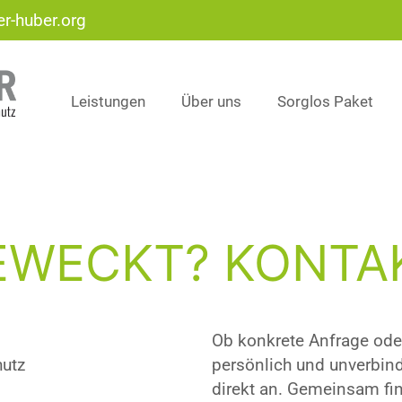
r-huber.org
Leistungen
Über uns
Sorglos Paket
EWECKT? KONTAK
Ob konkrete Anfrage oder
hutz
persönlich und unverbind
direkt an. Gemeinsam fi