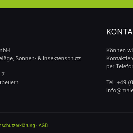
KONTA
GmbH
Können wir
eläge, Sonnen- & Insektenschutz
Kontaktier
per Telefo
 7
tbeuern
Tel. +49 (
info@male
nschutzerklärung
·
AGB