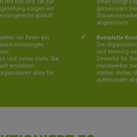
 mit Rat und Tat zur
ihnen bringt Ex
igstellung sorgen wir
gemeinsam biet
termingerecht abläuft.
Zusammenarbeit
abgestimmt.
ieten wir Ihnen ein
Komplette Koor
dwerksleistungen –
Die Organisati
bau,
und stressig se
ten und vieles mehr. Sie
Gewerke für Sie
ach einzelnen
Handwerker zur 
rganisieren alles für
stellen sicher, 
aufeinander ab