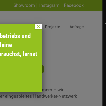
Showroom
Instagram
Facebook
×
Team
Karriere
Projekte
Anfrage
betriebs und
deine
rauchst, lernst
NER HAND
 sich um nichts kümmern – wir
er eingespieltes Handwerker-Netzwerk