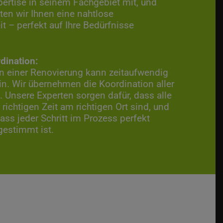
pertise in seinem Fachgebiet mit, und
en wir Ihnen eine nahtlose
 – perfekt auf Ihre Bedürfnisse
dination:
on einer Renovierung kann zeitaufwendig
in. Wir übernehmen die Koordination aller
. Unsere Experten sorgen dafür, dass alle
richtigen Zeit am richtigen Ort sind, und
dass jeder Schritt im Prozess perfekt
gestimmt ist.