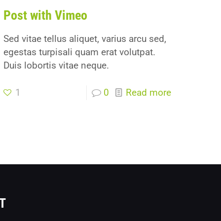
Post with Vimeo
Sed vitae tellus aliquet, varius arcu sed,
egestas turpisali quam erat volutpat.
Duis lobortis vitae neque.
1
0
Read more
T