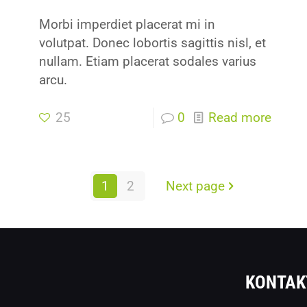
Morbi imperdiet placerat mi in
volutpat. Donec lobortis sagittis nisl, et
nullam. Etiam placerat sodales varius
arcu.
25
0
Read more
1
2
Next page
KONTAK